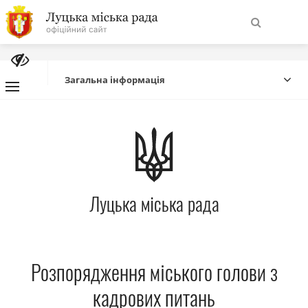
На
Знайти
головну
Загальна інформація
Навігація
Про місто
сайту
Міська влада
Луцька міська рада
Міська рада
Бюджет
Розпорядження міського голови з
Публічна інформація
кадрових питань