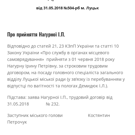
Прозорість влади
від 31.05.2018 №504-рб м. Луцьк
Документи
Про прийняття Нагурної І.П.
Відповідно до статей 21, 23 КЗпП України та статті 10
Закону України «Про службу в органах місцевого
самоврядування» прийняти з 01 червня 2018 року
Нагурну Ірину Петрівну, за строковим трудовим
договором, на посаду головного спеціаліста загального
відділу Луцької міської ради (у зв’язку із перебуванням у
відпустці по вагітності та пологах Демидюк І.Л.).
Підстава: заява Нагурної І.П., трудовий договір від
31.05.2018 № 232.
Заступник міського голови Костянтин
Петрочук