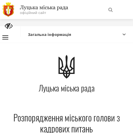
На
Знайти
головну
Загальна інформація
Навігація
Про місто
сайту
Міська влада
Луцька міська рада
Міська рада
Бюджет
Розпорядження міського голови з
Публічна інформація
кадрових питань