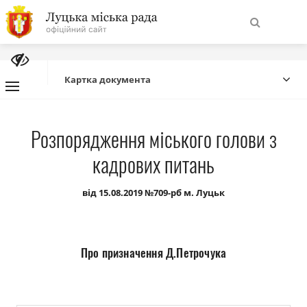
На
Знайти
головну
Картка документа
Навігація
Про місто
Розпорядження міського голови з
сайту
кадрових питань
Міська влада
від 15.08.2019 №709-рб м. Луцьк
Міська рада
Бюджет
Про призначення Д.Петрочука
Публічна інформація