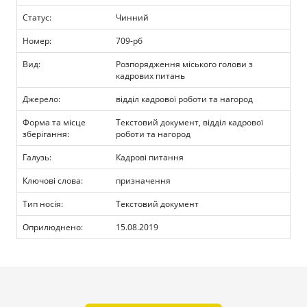
Прозорість влади
Статус:
Чинний
Номер:
709-рб
Документи
Вид:
Розпорядження міського голови з
кадрових питань
Джерело:
відділ кадрової роботи та нагород
Форма та місце
Текстовий документ, відділ кадрової
зберігання:
роботи та нагород
Галузь:
Кадрові питання
Ключові слова:
призначення
Тип носія:
Текстовий документ
Оприлюднено:
15.08.2019