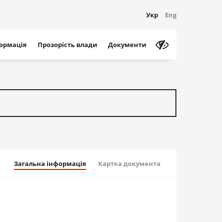
Укр
Eng
формація
Прозорість влади
Документи
Загальна інформація
Картка документа