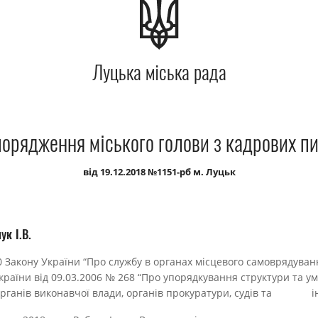
Луцька міська рада
орядження міського голови з кадрових п
від 19.12.2018 №1151-рб м. Луцьк
к І.В.
10 Закону України “Про службу в органах місцевого самоврядуван
раїни від 09.03.2006 № 268 “Про упорядкування структури та у
органів виконавчої влади, органів прокуратури, судів та ін