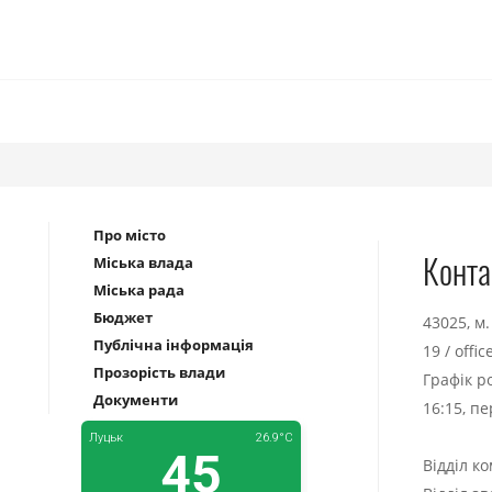
Про місто
Конта
Міська влада
Міська рада
Бюджет
43025, м
Публічна інформація
19
/
offi
Прозорість влади
Графік р
Документи
16:15, п
Відділ к