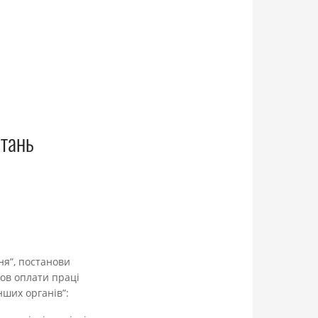
итань
ня”, постанови
мов оплати праці
ших органів”: