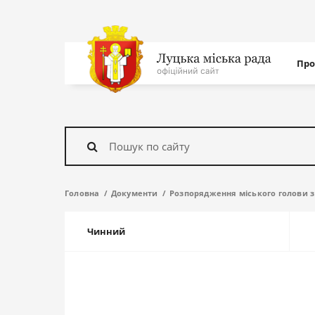
Нав
Про
с
На
головну
Знайти
Головна
Документи
Розпорядження міського голови з
Чинний