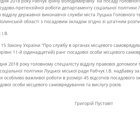
удня 2018 року Рабчук Ірину Володимирівну на посаду головного 
судово-претензійної роботи департаменту соціальної політики Л
 відділу державної виконавчої служби міста Луцька Головного 
Волинській області з посадовим окладом згідно зі штатним розп
І.В.
ті 15 Закону України “Про службу в органах місцевого самовряду
рівні 11-й (одинадцятий) ранг посадової особи місцевого само
удня 2018 року головному спеціалісту відділу правової допомоги 
оціальної політики Луцької міської ради Рабчук І.В. надбавку за
я особливо важливої роботи в розмірі 45 відсотків посадового о
дової особи місцевого самоврядування та вислугу років.
ської ради Григорій Пустовіт