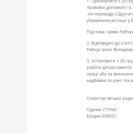
1. Призначити з 20 гр
правової допомоги та 
по переводу з Другого
управління юстиції у 
Підстава: заява Рабчук 
2. Відповідно до стат
Рабчук Ірині Володими
3. Установити з 20 гр
роботи департаменту с
праці або за виконанн
надбавки за ранг поса
Секретар мі
Гудима 777942
Богдан 290537