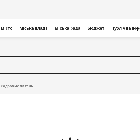
ігація
 місто
Міська влада
Міська рада
Бюджет
Публічна ін
айту
 кадрових питань