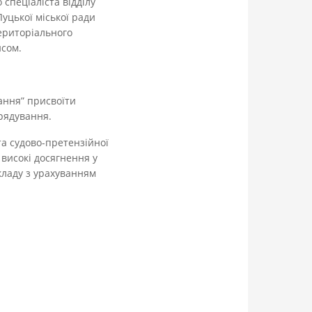
спеціаліста відділу
уцької міської ради
територіального
исом.
вання” присвоїти
врядування.
та судово-претензійної
 високі досягнення у
кладу з урахуванням