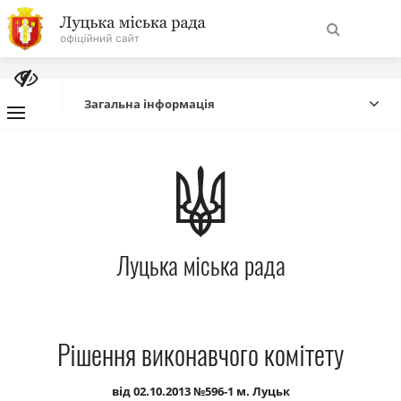
На
Знайти
головну
Загальна інформація
Навігація
Про місто
сайту
Міська влада
Луцька міська рада
Міська рада
Бюджет
Рішення виконавчого комітету
Публічна інформація
від 02.10.2013 №596-1 м. Луцьк