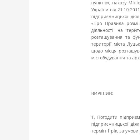
пунктів», наказу Мін
України від 21.10.20
підприємницької діял
«Про Правила розмі
діяльності на тери
розташування та фун
території міста Луць
щодо місця розташув
містобудування та арх
ВИРІШИВ:
1. Погодити підприє
підприємницької діяль
термін 1 рік, за умов