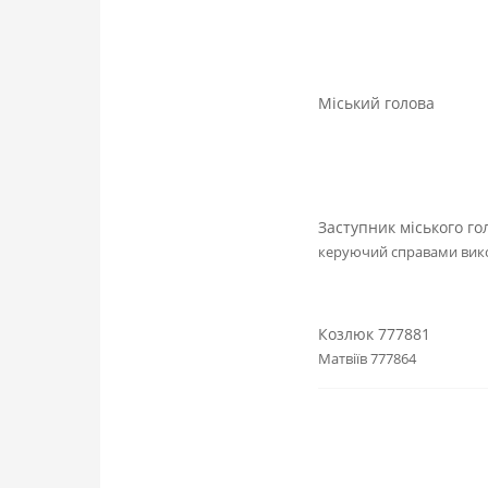
Міський 
Заступник міського го
керуючий спра
Козлюк 777881
Матвіїв 777864