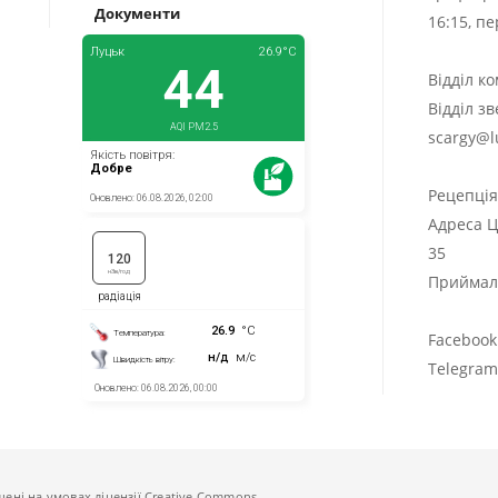
Документи
16:15, п
Відділ к
Відділ з
scargy@l
Рецепці
Адреса Ц
35
Приймаль
Facebook
Telegra
щені на умовах ліцензії Creative Commons