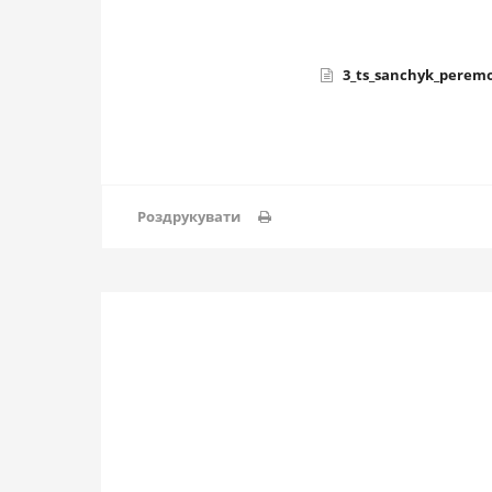
3_ts_sanchyk_perem
Роздрукувати