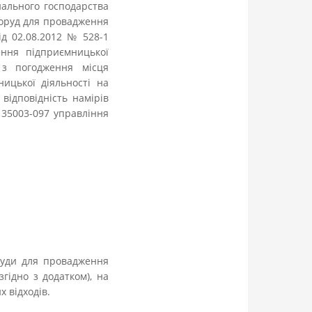
нального господарства
поруд для провадження
ід 02.08.2012 № 528-1
ння підприємницької
 з погодження місця
ицької діяльності на
відповідність намірів
35003-097 управління
руди для провадження
згідно з додатком), на
х відходів.