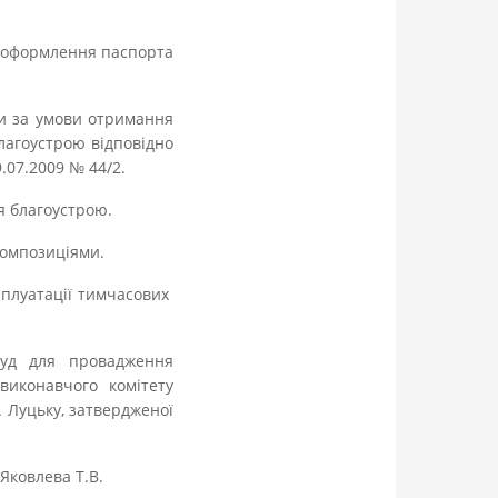
ля оформлення паспорта
ки за умови отримання
лагоустрою відповідно
.07.2009 № 44/2.
я благоустрою.
 композиціями.
сплуатації тимчасових
руд для провадження
виконавчого комітету
. Луцьку, затвердженої
Яковлева Т.В.