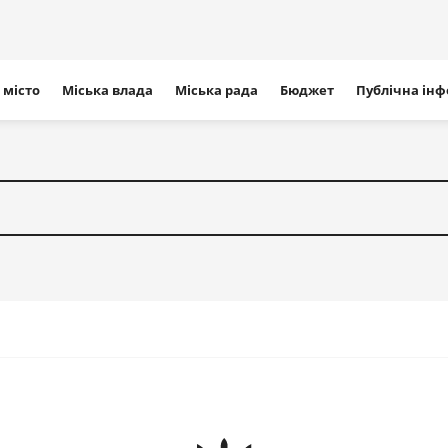
ігація
 місто
Міська влада
Міська рада
Бюджет
Публічна ін
айту