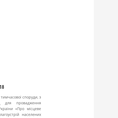
 18
тимчасової споруди, з
д для провадження
України «Про місцеве
лагоустрій населених