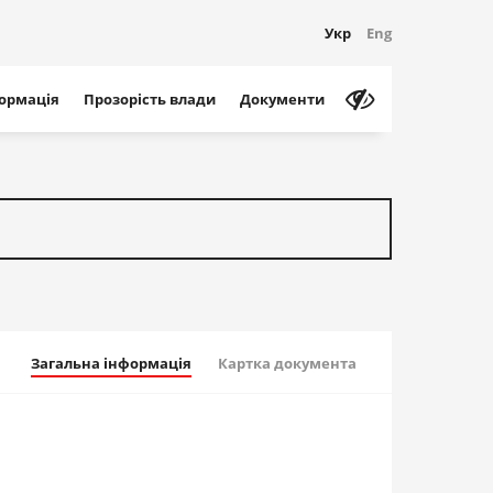
Укр
Eng
формація
Прозорість влади
Документи
Загальна інформація
Картка документа