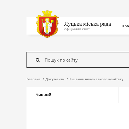
Нав
Про
с
На
головну
Знайти
Головна
Документи
Рішення виконавчого комітету
Чинний