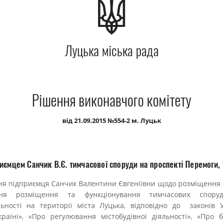
Луцька міська рада
Рішення виконавчого комітету
від 21.09.2015 №554-2 м. Луцьк
иємцем Санчик В.Є. тимчасової споруди на проспекті Перемоги,
я підприємця Санчик Валентини Євгеніївни щодо розміщення 
ння розміщення та функціонування тимчасових спору
льності на території міста Луцька, відповідно до законів 
раїні», «Про регулювання містобудівної діяльності», «Про б