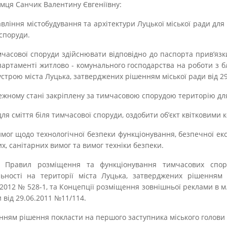
ємця Санчик Валентину Євгеніївну:
авління містобудування та архітектури Луцької міської ради д
споруди.
мчасової споруди здійснювати відповідно до паспорта прив’яз
епартаменті житлово - комунального господарства на роботи з б
устрою міста Луцька, затверджених рішенням міської ради від 29
лежному стані закріплену за тимчасовою спорудою територію дл
для сміття біля тимчасової споруди, оздобити об’єкт квітковими
имог щодо технологічної безпеки функціонування, безпечної ек
, санітарних вимог та вимог техніки безпеки.
 Правил розміщення та функціонування тимчасових спо
льності на території міста Луцька, затверджених рішенням 
8.2012 № 528-1, та Концепції розміщення зовнішньої реклами в м
 від 29.06.2011 №11/114.
нням рішення покласти на першого заступника міського голови 