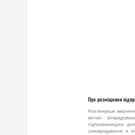
Про розміщення підпр
Розглянувши зверненн
метою впорядкува
підприємницької дія
самоврядування в Ук