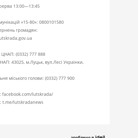
ерерва 13:00—13:45
омунікацій «15-80»:
0800101580
вернень громадян:
utskrada.gov.ua
я ЦНАП:
(0332) 777 888
НАП: 43025, м.Луцьк, вул.Лесі Українки,
ня міського голови:
(0332) 777 900
:
facebook.com/lutskrada/
m:
t.me/lutskradanews
зроблено в