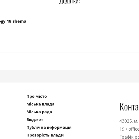
Додатки:
ogy_18_shema
Про місто
Конта
Міська влада
Міська рада
Бюджет
43025, м
Публічна інформація
19
/
offi
Прозорість влади
Графік р