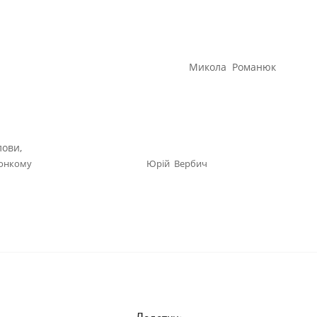
голова Микола Романюк
лови,
вами виконкому Юрій Вербич