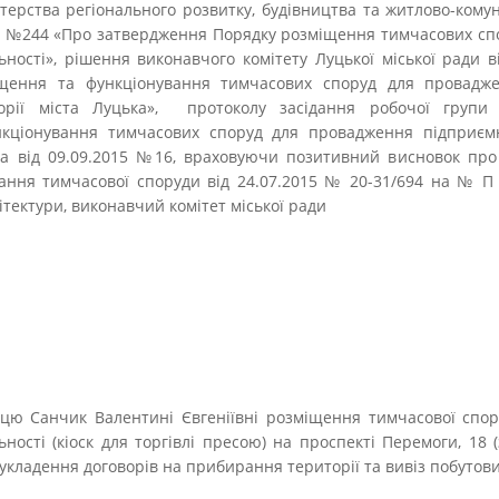
істерства регіонального розвитку, будівництва та житлово-кому
11 №244 «Про затвердження Порядку розміщення тимчасових с
ьності», рішення виконавчого комітету Луцької міської ради в
щення та функціонування тимчасових споруд для провадже
торії міста Луцька», протоколу засідання робочої групи
кціонування тимчасових споруд для провадження підприємн
ка від 09.09.2015 №16, враховуючи позитивний висновок про 
ання тимчасової споруди від 24.07.2015 № 20-31/694 на № П 
ітектури, виконавчий комітет міської ради
мцю Санчик Валентині Євгеніївні розміщення тимчасової спо
ності (кіоск для торгівлі пресою) на проспекті Перемоги, 18 (
и укладення договорів на прибирання території та вивіз побутови