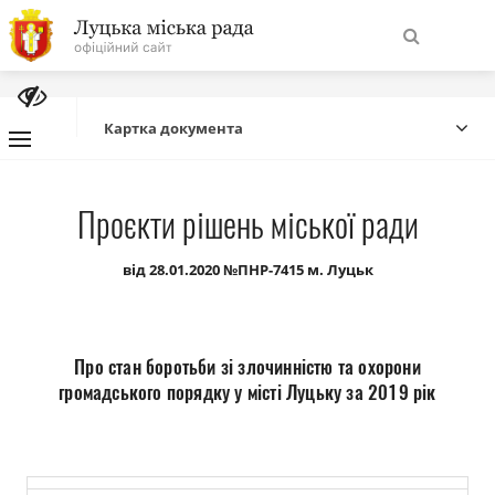
На
Знайти
головну
Картка документа
Навігація
Про місто
Проєкти рішень міської ради
сайту
Міська влада
від 28.01.2020 №ПНР-7415 м. Луцьк
Міська рада
Про стан боротьби зі злочинністю та охорони
Бюджет
громадського порядку у місті Луцьку за 2019 рік
Публічна інформація