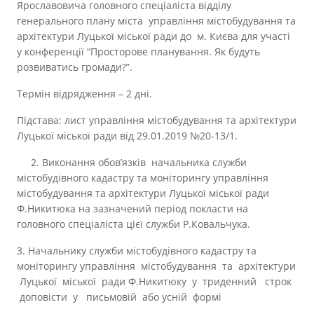
Ярославовича головного спеціаліста відділу
генерального плану міста управління містобудування та
архітектури Луцької міської ради до м. Києва для участі
у конференції “Просторове планування. Як будуть
розвиватись громади?”.
Термін відрядження – 2 дні.
Підстава: лист управління містобудування та архітектури
Луцької міської ради від 29.01.2019 №20-13/1.
2. Виконання обов’язків начальника служби
містобудівного кадастру та моніторингу управління
містобудування та архітектури Луцької міської ради
Ф.Никитюка на зазначений період покласти на
головного спеціаліста цієї служби Р.Ковальчука.
3. Начальнику служби містобудівного кадастру та
моніторингу управління містобудування та архітектури
Луцької міської ради Ф.Никитюку у триденний строк
доповісти у письмовій або усній формі