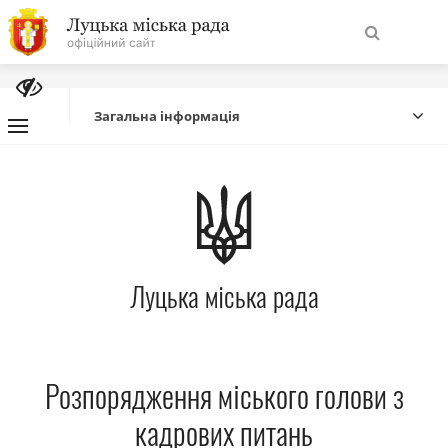
На
Знайти
головну
Загальна інформація
Навігація
Про місто
сайту
Міська влада
Луцька міська рада
Міська рада
Бюджет
Розпорядження міського голови з
Публічна інформація
кадрових питань