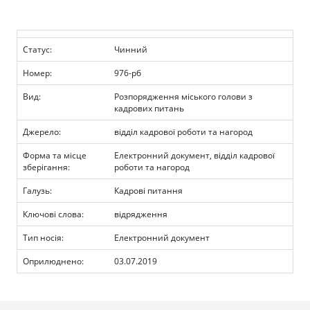
Прозорість влади
Документи
Статус:
Чинний
Номер:
976-рб
Вид:
Розпорядження міського голови з
кадрових питань
Джерело:
відділ кадрової роботи та нагород
Форма та місце
Електронний документ, відділ кадрової
зберігання:
роботи та нагород
Галузь:
Кадрові питання
Ключові слова:
відрядження
Тип носія:
Електронний документ
Оприлюднено:
03.07.2019