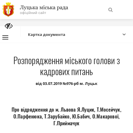
На
Знайти
головну
Картка документа
Навігація
Про місто
Розпорядження міського голови з
сайту
кадрових питань
Міська влада
від 03.07.2019 №976-рб м. Луцьк
Міська рада
Бюджет
Про відрядження до м. Львова Я.Луцик, Т.Мосейчук,
О.Парфенюка, Т.Зарубайко, Ю.Бабич, О.Макарової,
Публічна інформація
Г.Приймачук