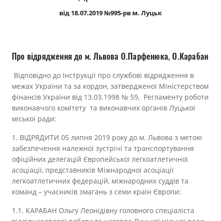
Прозорість влади
від 18.07.2019 №995-рв м. Луцьк
Документи
Про відрядження до м. Львова О.Парфенюка, О.Карабан
Відповідно до Інструкції про службові відрядження в
межах України та за кордон, затвердженої Міністерством
фінансів України від 13.03.1998 № 59, Регламенту роботи
виконавчого комітету та виконавчих органів Луцької
міської ради:
1. ВІДРЯДИТИ 05 липня 2019 року до м. Львова з метою
забезпечення належної зустрічі та транспортування
офіційних делегацій Європейської легкоатлетичної
асоціації, представників Міжнародної асоціації
легкоатлетичних федерацій, міжнародних суддів та
команд – учасників змагань з семи країн Європи:
1.1. КАРАБАН Ольгу Леонідівну головного спеціаліста