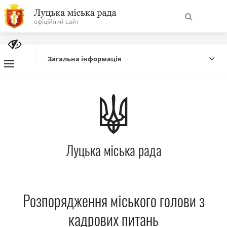
На
Знайти
головну
Загальна інформація
Навігація
Про місто
сайту
Міська влада
Луцька міська рада
Міська рада
Бюджет
Розпорядження міського голови з
Публічна інформація
кадрових питань