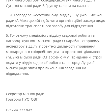
технічного сектору господарсько-технічного відділу
Луцької міської ради В.Грушку талони на пальне.
4. Господарсько-технічному відділу Луцької міської
ради (А.Махецький) здійснити організаційні заходи щодо
підготовки транспортного засобу для відрядження.
5. Головному спеціалісту відділу кадрової роботи та
нагород Луцької міської ради О.Карабан, старшому
інспектору відділу проектної діяльності управління
міжнародного співробітництва та проектної діяльності
Луцької міської ради О.Парфенюку у триденний строк
подати у відділ кадрової роботи та нагород Луцької
міської ради звіти про виконання завдання на
відрядження.
Секретар міської ради
Григорій ПУСТОВІТ
Гудима 777 942