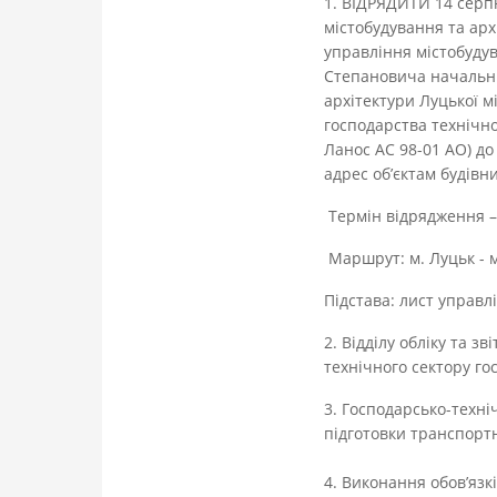
1. ВІДРЯДИТИ 14 серп
містобудування та арх
управління містобуду
Степановича начальни
архітектури Луцької 
господарства технічно
Ланос АС 98-01 АО) до
адрес об’єктам будівн
Термін відрядження –
Маршрут: м. Луцьк - м.
Підстава: лист управл
2. Відділу обліку та з
технічного сектору го
3. Господарсько-техні
підготовки транспортн
4. Виконання обов’язкі