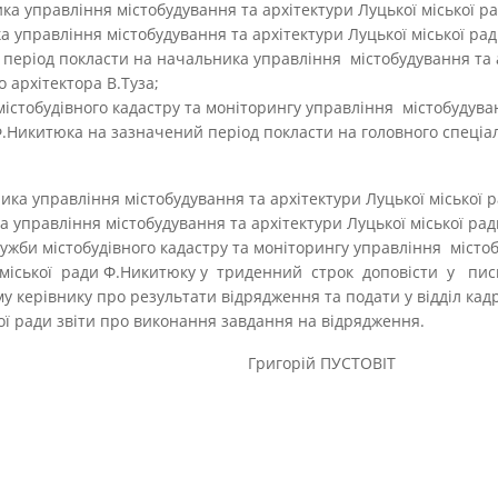
ка управління містобудування та архітектури Луцької міської р
 управління містобудування та архітектури Луцької міської рад
 період покласти на начальника управління містобудування та 
о архітектора В.Туза;
істобудівного кадастру та моніторингу управління містобудува
Ф.Никитюка на зазначений період покласти на головного спеціал
ика управління містобудування та архітектури Луцької міської 
 управління містобудування та архітектури Луцької міської рад
лужби містобудівного кадастру та моніторингу управління місто
 міської ради Ф.Никитюку у триденний строк доповісти у пис
 керівнику про результати відрядження та подати у відділ кадр
ої ради звіти про виконання завдання на відрядження.
ської ради Григорій ПУСТОВІТ