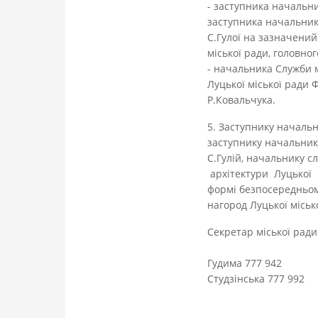
- заступника начальни
заступника начальника
С.Гулої на зазначений
міської ради, головног
- начальника Служби м
Луцької міської ради 
Р.Ковальчука.
5. Заступнику начальн
заступнику начальника
С.Гулій, начальнику с
архітектури Луцької
формі безпосередньому
нагород Луцької міськ
Секретар мі
Гудима 777 942
Студзінська 777 992