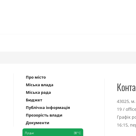
Про місто
Конта
Міська влада
Міська рада
Бюджет
43025, м
Публічна інформація
19
/
offi
Прозорість влади
Графік р
Документи
16:15, п