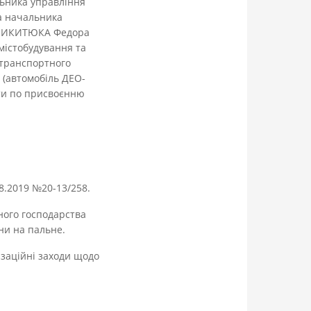
ьника управління
ка начальника
а, НИКИТЮКА Федора
містобудування та
 транспортного
и (автомобіль ДЕО-
оти по присвоєнню
08.2019 №20-13/258.
тного господарства
они на пальне.
ізаційні заходи щодо