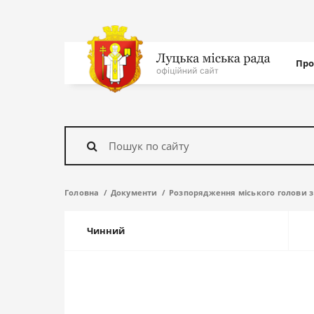
Нав
Про
с
На
головну
Знайти
Головна
Документи
Розпорядження міського голови з
Чинний