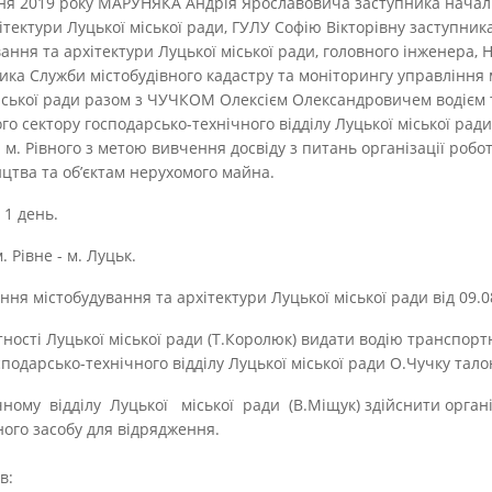
ня 2019 року МАРУНЯКА Андрія Ярославовича заступника начал
ітектури Луцької міської ради, ГУЛУ Софію Вікторівну заступни
вання та архітектури Луцької міської ради, головного інженер
ка Служби містобудівного кадастру та моніторингу управління 
міської ради разом з ЧУЧКОМ Олексієм Олександровичем водієм
го сектору господарсько-технічного відділу Луцької міської рад
 м. Рівного з метою вивчення досвіду з питань організації роб
ицтва та об’єктам нерухомого майна.
 1 день.
 Рівне - м. Луцьк.
іння містобудування та архітектури Луцької міської ради від 09.
вітності Луцької міської ради (Т.Королюк) видати водію транспор
сподарсько-технічного відділу Луцької міської ради О.Чучку тал
чному відділу Луцької міської ради (В.Міщук) здійснити орган
ого засобу для відрядження.
в: