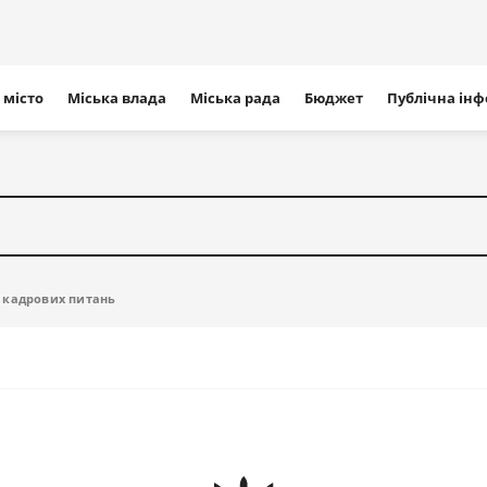
ігація
 місто
Міська влада
Міська рада
Бюджет
Публічна ін
айту
 кадрових питань