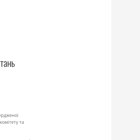
итань
вердженої
комітету та