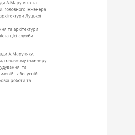
ади А.Маруняка та
и, головного інженера
архітектури Луцької
ння та архітектури
іста цієї служби
ради А.Маруняку,
и, головному інженеру
будування та
ьмовій або усній
ової роботи та