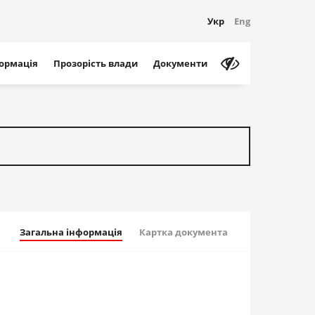
Укр
Eng
формація
Прозорість влади
Документи
Загальна інформація
Картка документа