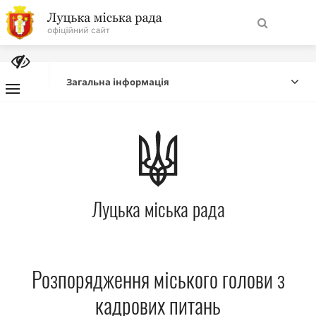
На
Знайти
головну
Загальна інформація
Навігація
Про місто
сайту
Міська влада
Луцька міська рада
Міська рада
Бюджет
Розпорядження міського голови з
Публічна інформація
кадрових питань