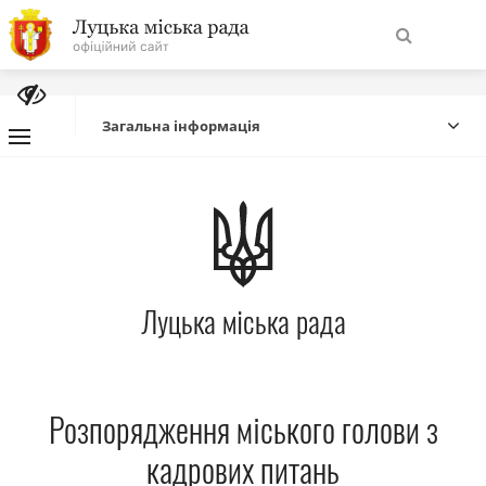
На
Знайти
головну
Загальна інформація
Навігація
Про місто
сайту
Міська влада
Луцька міська рада
Міська рада
Бюджет
Розпорядження міського голови з
Публічна інформація
кадрових питань