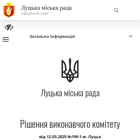
На
Знайти
головну
Загальна інформація
Навігація
Про місто
сайту
Міська влада
Луцька міська рада
Міська рада
Бюджет
Рішення виконавчого комітету
Публічна інформація
від 12.03.2025 №199-1 м. Луцьк