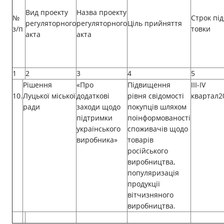
Вид проекту
Назва проекту
№
Строк під
регуляторного
регуляторного
Ціль прийняття
з/п
товки
акта
акта
1
2
3
4
5
Рішення
«Про
Підвищення
ІІІ-ІV
10.
Луцької міської
додаткові
рівня свідомості
квартал2
ради
заходи щодо
покупців шляхом
підтримки
поінформованості
українського
споживачів щодо
виробника»
товарів
російського
виробництва,
популяризація
продукції
вітчизняного
виробництва.