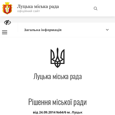
На
Знайти
головну
Загальна інформація
Навігація
Про місто
сайту
Міська влада
Луцька міська рада
Міська рада
Бюджет
Рішення міської ради
Публічна інформація
від 24.09.2014 №64/6 м. Луцьк