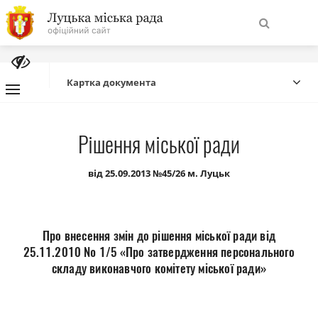
На
Знайти
головну
Картка документа
Навігація
Про місто
Рішення міської ради
сайту
Міська влада
від 25.09.2013 №45/26 м. Луцьк
Міська рада
Про внесення змін до рішення міської ради від
Бюджет
25.11.2010 № 1/5 «Про затвердження персонального
складу виконавчого комітету міської ради»
Публічна інформація