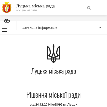
На
Знайти
головну
Загальна інформація
Навігація
Про місто
сайту
Міська влада
Луцька міська рада
Міська рада
Бюджет
Рішення міської ради
Публічна інформація
від 24.12.2014 №68/92 м. Луцьк