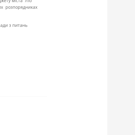
жету міста /по
них розпорядниках
ади з питань