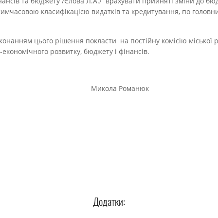
в та бюджету /Єлова Л.А./ врахувати прийняті зміни до бюд
 тимчасовою класифікацією видатків та кредитування, по голов
анням цього рішення покласти на постійну комісію міської р
економічного розвитку, бюджету і фінансів.
олова Микола Романюк
Додатки: