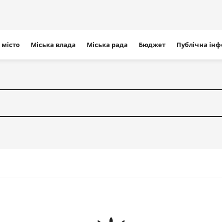
ігація
 місто
Міська влада
Міська рада
Бюджет
Публічна ін
айту