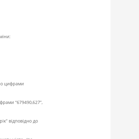
міни:
дно цифрами
фрами “679490,627”,
рік” відповідно до