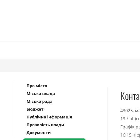
Про місто
Конта
Міська влада
Міська рада
Бюджет
43025, м
Публічна інформація
19
/
offi
Прозорість влади
Графік р
Документи
16:15, п