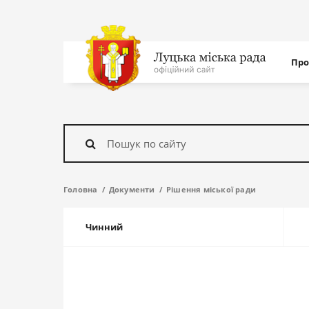
Нав
Про
с
На
головну
Знайти
Головна
Документи
Рішення міської ради
Чинний