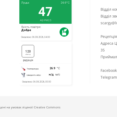
Відділ к
Відділ з
scargy@l
Рецепці
Адреса Ц
35
Приймаль
Facebook
Telegra
щені на умовах ліцензії Creative Commons