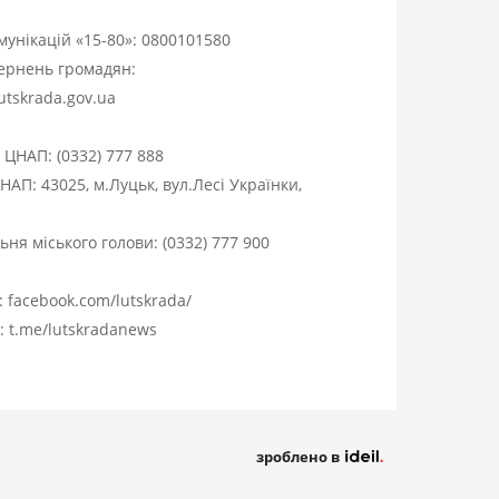
омунікацій «15-80»:
0800101580
вернень громадян:
utskrada.gov.ua
я ЦНАП:
(0332) 777 888
НАП: 43025, м.Луцьк, вул.Лесі Українки,
ня міського голови:
(0332) 777 900
:
facebook.com/lutskrada/
m:
t.me/lutskradanews
зроблено в