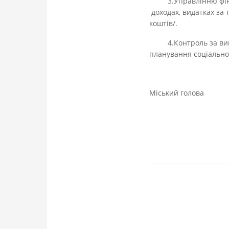
3.Управлінню фінансі
доходах, видатках за
коштів/.
4.Контроль за викон
планування соціально-
Міський г