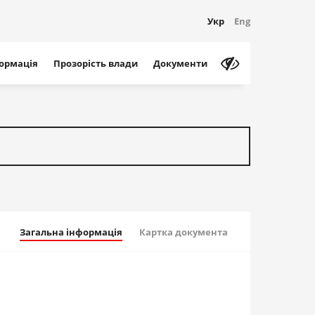
Укр
Eng
формація
Прозорість влади
Документи
Загальна інформація
Картка документа