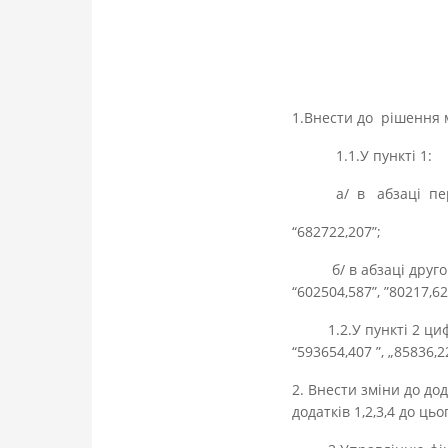
1.Внести до рішення мі
1.1.У пункті 1:
а/ в абзаці першо
“682722,207”;
б/ в абзаці другому 
“602504,587”, ”80217,62”
1.2.У пункті 2 цифри 
“593654,407 ”, „85836,2
2. Внести зміни до дод
додатків 1,2,3,4 до ць