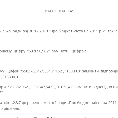
В И Р І Ш И Л А:
ської ради від 30.12.2010 ”Про бюджет міста на 2011 рік” такі з
му цифру “592690,962” замінити цифрою
цифри “558376,342”, „34314,62”, ”15300,0” замінити відпові
, ”15300,0”.
“582682,962”, “551647,542”, „31035,42” замінити відповідно ци
2”.
атків 1,2,3,7 до рішення міської ради „Про бюджет міста на 2011 
ого рішення.