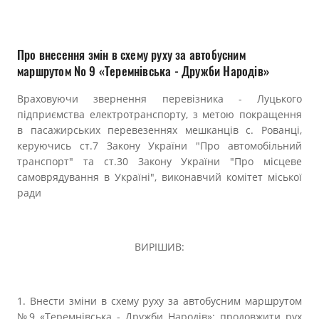
Прозорість влади
Документи
Про внесення змін в схему руху за автобусним
маршрутом № 9 «Теремнівська - Дружби Народів»
Враховуючи звернення перевізника - Луцького
підприємства електротранспорту, з метою покращення
в пасажирських перевезеннях мешканців с. Рованці,
керуючись cт.7 Закону України "Про автомобільний
транспорт" та ст.30 Закону України "Про місцеве
самоврядування в Україні", виконавчий комітет міської
ради
ВИРІШИВ:
1. Внести зміни в схему руху за автобусним маршрутом
№9 «Теремнівська - Дружби Народів»: продовжити рух