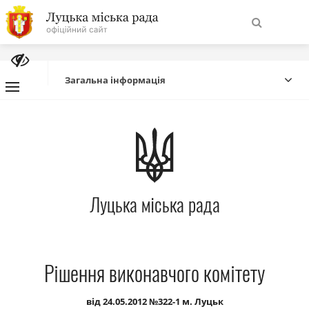
На
Знайти
головну
Загальна інформація
Навігація
Про місто
сайту
Міська влада
Луцька міська рада
Міська рада
Бюджет
Рішення виконавчого комітету
Публічна інформація
від 24.05.2012 №322-1 м. Луцьк