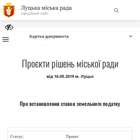
На
Знайти
головну
Картка документа
Навігація
Про місто
Проєкти рішень міської ради
сайту
Міська влада
від 16.05.2019 м. Луцьк
Міська рада
Про встановлення ставок земельного податку
Бюджет
Публічна інформація
Статус:
Проєкт