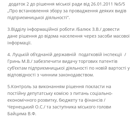
додаток 2 до рішення міської ради від 26.01.2011 №5/5
„Про встановлення збору за провадження деяких видів
підприємницької діяльності”.
3.Відділу інформаційної роботи /Балюк З.В./ довести
дане рішення до відома населення через засоби масової
інформації.
4. Луцькій об’єднаній державній податковій інспекції /
Гринь М.В./ забезпечити видачу торгових патентів
суб’єктам підприємницької діяльності по новій вартості у
відповідності з чинним законодавством.
5.Контроль за виконанням рішення покласти на
постійну депутатську комісю з питань соціально-
економічного розвитку, бюджету та фінансів /
Чернецький О.С./ та заступника міського голови
Байцима В.Ф.