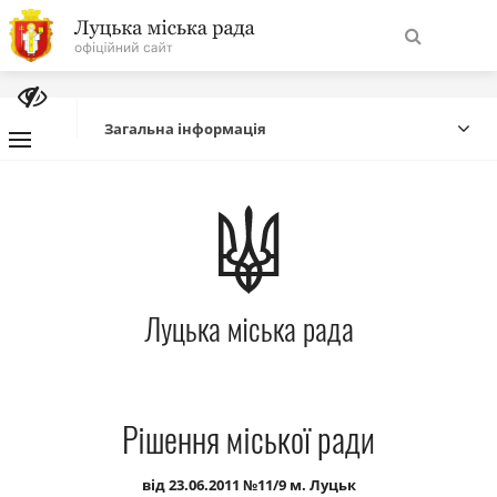
На
Знайти
головну
Загальна інформація
Навігація
Про місто
сайту
Міська влада
Луцька міська рада
Міська рада
Бюджет
Рішення міської ради
Публічна інформація
від 23.06.2011 №11/9 м. Луцьк