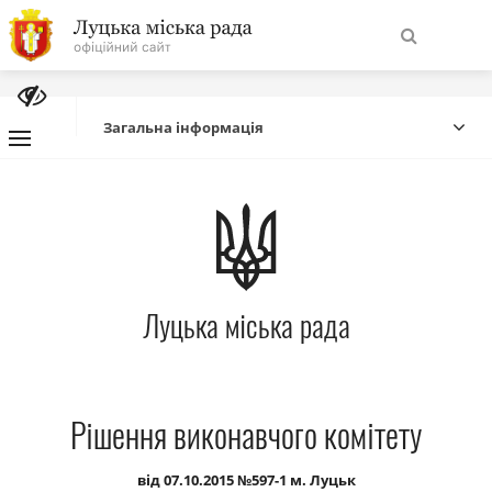
На
Знайти
головну
Загальна інформація
Навігація
Про місто
сайту
Міська влада
Луцька міська рада
Міська рада
Бюджет
Рішення виконавчого комітету
Публічна інформація
від 07.10.2015 №597-1 м. Луцьк