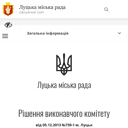
На
Знайти
головну
Загальна інформація
Навігація
Про місто
сайту
Міська влада
Луцька міська рада
Міська рада
Бюджет
Рішення виконавчого комітету
Публічна інформація
від 05.12.2013 №739-1 м. Луцьк