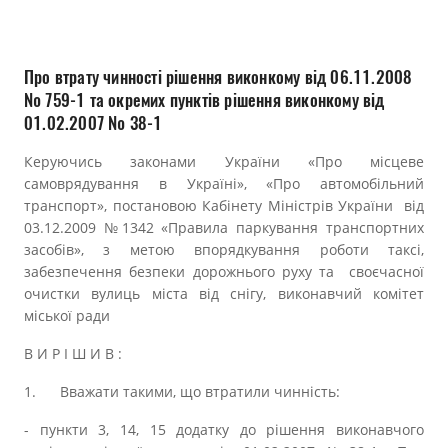
Прозорість влади
Документи
Про втрату чинності рішення виконкому від 06.11.2008
№ 759-1 та окремих пунктів рішення виконкому від
01.02.2007 № 38-1
Керуючись законами України «Про місцеве
самоврядування в Україні», «Про автомобільний
транспорт», постановою Кабінету Міністрів України від
03.12.2009 №1342 «Правила паркування транспортних
засобів», з метою впорядкування роботи таксі,
забезпечення безпеки дорожнього руху та своєчасної
очистки вулиць міста від снігу, виконавчий комітет
міської ради
В И Р І Ш И В :
1.
Вважати такими, що втратили чинність:
- пункти 3, 14, 15 додатку до рішення виконавчого