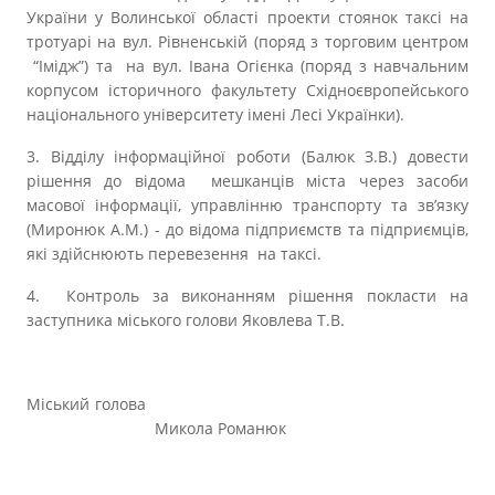
України у Волинської області проекти стоянок таксі
на
тротуарі на вул. Рівненській (поряд з торговим центром
“
Імідж
”
) та на вул. Івана Огієнка (поряд з навчальним
корпусом історичного факультету Східноєвропейського
національного університету імені Лесі Українки).
3. Відділу інформаційної роботи (Балюк З.В.) довести
рішення до відома мешканців міста через засоби
масової інформації, управлінню транспорту та зв’язку
(Миронюк А.М.) - до відома підприємств та підприємців,
які здійснюють перевезення на таксі.
4. Контроль за виконанням рішення покласти на
заступника міського голови Яковлева Т.В.
Міський голова
Микола Романюк