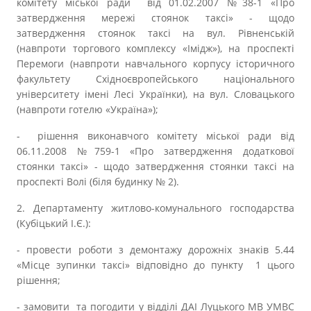
комітету міської ради від 01.02.2007 №38-1 «Про
затвердження мережі стоянок таксі» - щодо
затвердження стоянок таксі на вул. Рівненській
(навпроти торгового комплексу «Імідж»), на проспекті
Перемоги (навпроти навчального корпусу історичного
факультету Східноєвропейського національного
університету імені Лесі Українки), на вул. Словацького
(навпроти готелю «Україна»);
- рішення виконавчого комітету міської ради від
06.11.2008 №759-1 «Про затвердження додаткової
стоянки таксі» - щодо затвердження стоянки таксі на
проспекті Волі (біля будинку № 2).
2. Департаменту житлово-комунального господарства
(Кубіцький І.Є.):
- провести роботи з демонтажу дорожніх знаків 5.44
«Місце зупинки таксі» відповідно до пункту 1 цього
рішення;
- замовити та погодити у відділі ДАІ Луцького МВ УМВС