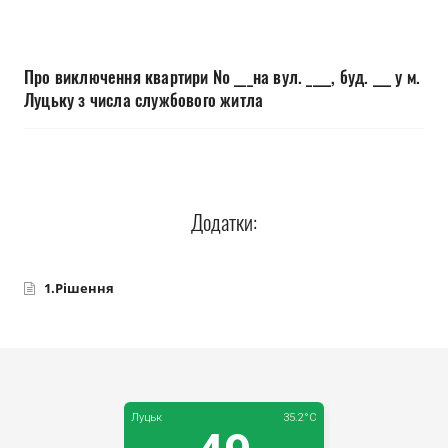
Прозорість влади
Документи
Про виключення квартири № ___на вул. ____, буд. ___ у м.
Луцьку з числа службового житла
Додатки:
1.Рішення