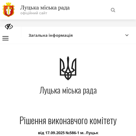
На
Знайти
головну
Загальна інформація
Навігація
Про місто
сайту
Міська влада
Луцька міська рада
Міська рада
Бюджет
Рішення виконавчого комітету
Публічна інформація
від 17.09.2025 №586-1 м. Луцьк