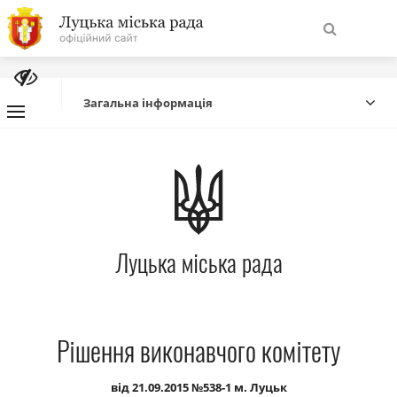
На
Знайти
головну
Загальна інформація
Навігація
Про місто
сайту
Міська влада
Луцька міська рада
Міська рада
Бюджет
Рішення виконавчого комітету
Публічна інформація
від 21.09.2015 №538-1 м. Луцьк