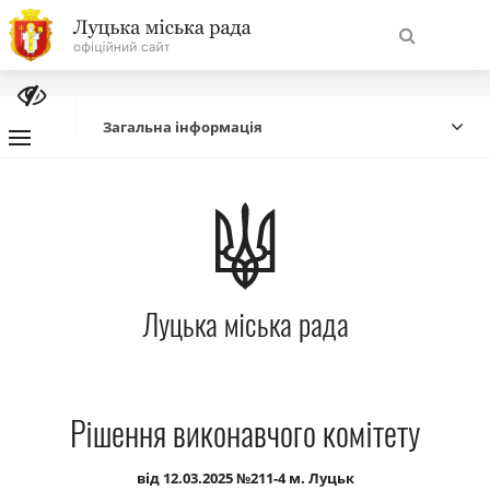
На
Знайти
головну
Загальна інформація
Навігація
Про місто
сайту
Міська влада
Луцька міська рада
Міська рада
Бюджет
Рішення виконавчого комітету
Публічна інформація
від 12.03.2025 №211-4 м. Луцьк