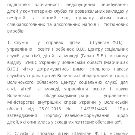
підліткової злочинності, недопущення перебування
дітей у комп’ютерних клубах та розважальних закладах у
вечірній та нічний час, продажу дітям пива,
слабоалкогольних та алкогольних напоїв і тютюнових
виробів:
1. Службі у справах дітей (Шульган Ф.П.),
управлінню освіти (Гребенюк О.В.), центру соціальних
служб для сім’ї, дітей та молоді (Галан Л.В.), міському
відділу УМВС України у Волинській області (Марчишак
В.Ю.) чітко дотримуватись вимог спільного наказу
служби у справах дітей Волинської облдержадміністрації,
Волинського обласного центру соціальних служб для
сім’ї, дітей та молоді, управління освіти і науки
Волинської облдержадміністрації, управління
Міністерства внутрішніх справ України у Волинській
області від 25.01.2013 № 1.4/2/31/4/48 "Про
затвердження Порядку взаємоінформування щодо
дітей, які опинились у складних життєвих обставинах".
2. Службі у справах дітей (Шульган Ф.П.), міському