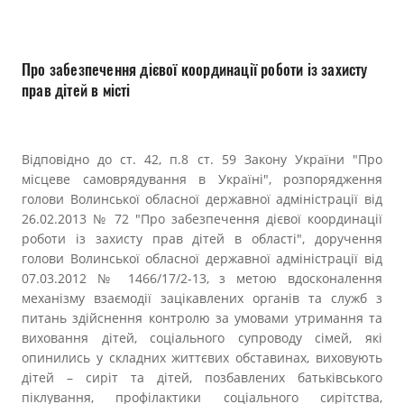
Прозорість влади
Документи
Про забезпечення дієвої координації роботи із захисту
прав дітей в місті
Відповідно до ст. 42, п.8 ст. 59 Закону України "Про
місцеве самоврядування в Україні", розпорядження
голови Волинської обласної державної адміністрації від
26.02.2013 № 72 "Про забезпечення дієвої координації
роботи із захисту прав дітей в області", доручення
голови Волинської обласної державної адміністрації від
07.03.2012 № 1466/17/2-13, з метою вдосконалення
механізму взаємодії зацікавлених органів та служб з
питань здійснення контролю за умовами утримання та
виховання дітей, соціального супроводу сімей, які
опинились у складних життєвих обставинах, виховують
дітей – сиріт та дітей, позбавлених батьківського
піклування, профілактики соціального сирітства,