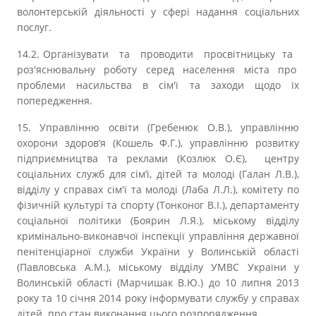
волонтерській діяльності у сфері надання соціальних
послуг.
14.2. Організувати та проводити просвітницьку та
роз'яснювальну роботу серед населення міста про
проблеми насильства в сім'ї та заходи щодо їх
попередження.
15. Управлінню освіти (Гребенюк О.В.), управлінню
охорони здоров’я (Кошель Ф.Г.), управлінню розвитку
підприємництва та реклами (Козлюк О.Є), центру
соціальних служб для сім’ї, дітей та молоді (Галан Л.В.),
відділу у справах сім'ї та молоді (Лаба Л.Л.), комітету по
фізичній культурі та спорту (Тонконог В.І.), департаменту
соціальної політики (Боярин Л.Я.), міському відділу
кримінально-виконавчої інспекції управління державної
пенітенціарної служби України у Волинській області
(Павловська А.М.), міському відділу УМВС України у
Волинській області (Марчишак В.Ю.) до 10 липня 2013
року та 10 січня 2014 року інформувати службу у справах
дітей про стан виконання цього розпорядження.