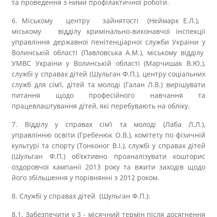
та проведення з ними профілактичної роботи.
6. Міському центру зайнятості (Неймарк Е.Л.),
міському відділу кримінально-виконавчої інспекції
управління державної пенітенціарної служби України у
Волинській області (Павловська А.М.), міському відділу
УМВС України у Волинській області (Марчишак В.Ю.),
службі у справах дітей (Шульган Ф.П.), центру соціальних
служб для сім’ї, дітей та молоді (Галан Л.В.) вирішувати
питання щодо професійного навчання та
працевлаштування дітей, які перебувають на обліку.
7. Відділу у справах сім’ї та молоді (Лаба Л.Л.),
управлінню освіти (Гребенюк О.В.), комітету по фізичній
культурі та спорту (Тонконог В.І.), службі у справах дітей
(Шульган Ф.П.) об’єктивно проаналізувати кошторис
оздоровчої кампанії 2013 року та вжити заходів щодо
його збільшення у порівнянні з 2012 роком.
8. Службі у справах дітей (Шульган Ф.П.):
8.1. Забезпечити у 3 - місячний термін після досягнення