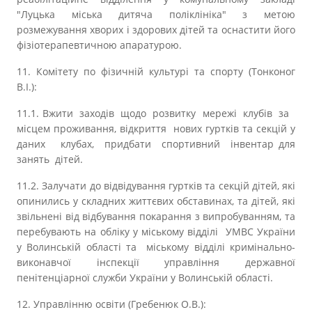
"Луцька міська дитяча поліклініка" з метою
розмежування хворих і здорових дітей та оснастити його
фізіотерапевтичною апаратурою.
11. Комітету по фізичній культурі та спорту (Тонконог
В.І.):
11.1. Вжити заходів щодо розвитку мережі клубів за
місцем проживання, відкриття нових гуртків та секцій у
даних клубах, придбати спортивний інвентар для
занять дітей.
11.2. Залучати до відвідування гуртків та секцій дітей, які
опинились у складних життєвих обставинах, та дітей, які
звільнені від відбування покарання з випробуванням, та
перебувають на обліку у міському відділі УМВС України
у Волинській області та міському відділі кримінально-
виконавчої інспекції управління державної
пенітенціарної служби України у Волинській області.
12. Управлінню освіти (Гребенюк О.В.):