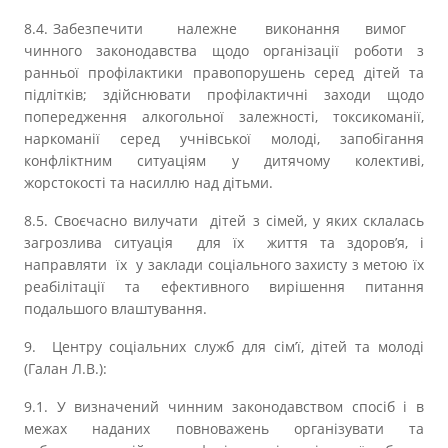
8.4. Забезпечити належне виконання вимог
чинного законодавства щодо організації роботи з
ранньої профілактики правопорушень серед дітей та
підлітків; здійснювати профілактичні заходи щодо
попередження алкогольної залежності, токсикоманії,
наркоманії серед учнівської молоді, запобігання
конфліктним ситуаціям у дитячому колективі,
жорстокості та насиллю над дітьми.
8.5. Своєчасно вилучати дітей з сімей, у яких склалась
загрозлива ситуація для їх життя та здоров’я, і
направляти їх у заклади соціального захисту з метою їх
реабілітації та ефективного вирішення питання
подальшого влаштування.
9. Центру соціальних служб для сім’ї, дітей та молоді
(Галан Л.В.):
9.1. У визначений чинним законодавством спосіб і в
межах наданих повноважень організувати та