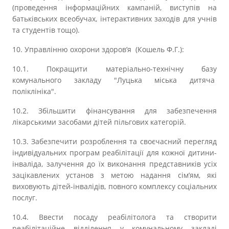
(проведення інформаційних кампаній, виступів на
батьківських всеобучах, інтерактивних заходів для учнів
та студентів тощо).
10. Управлінню охорони здоров’я (Кошель Ф.Г.):
10.1. Покращити матеріально-технічну базу
комунального закладу "Луцька міська дитяча
поліклініка".
10.2. Збільшити фінансування для забезпечення
лікарськими засобами дітей пільгових категорій.
10.3. Забезпечити розроблення та своєчасний перегляд
індивідуальних програм реабілітації для кожної дитини-
інваліда, залучення до їх виконання представників усіх
зацікавлених установ з метою надання сім’ям, які
виховують дітей-інвалідів, повного комплексу соціальних
послуг.
10.4. Ввести посаду реабілітолога та створити
реабілітаційне відділення у комунальному закладі