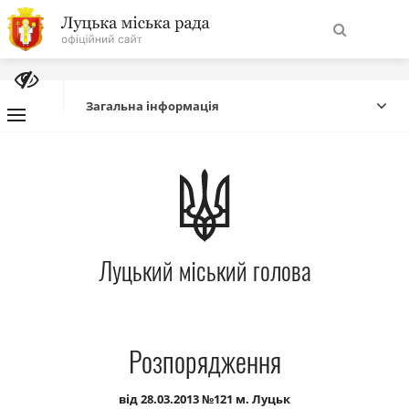
На
Знайти
головну
Загальна інформація
Навігація
Про місто
сайту
Міська влада
Луцький міський голова
Міська рада
Бюджет
Розпорядження
Публічна інформація
від 28.03.2013 №121 м. Луцьк