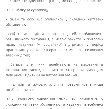
забезпечити здійснення фахівцями із соціальної роботи:
9.1.1.Обліку та супроводу:
- сімей та осіб, що опинились у складних життєвих
обставинах;
- осіб з числа дітей - сиріт та дітей, позбавлених
батьківського піклування, з метою захисту їх житлових
прав, надання їм соціальної підтримки у період
працевлаштування, створення сім'ї та виховання
власних дітей;
- батьків, діти яких перебувають на вихованні в
інтернатних закладах, з метою створення умов для
повернення дитини на виховання батькам;
- підлітків та молодих осіб, які повернулись з місць
позбавлення волі.
9.1.2. Раннього виявлення сімей, які опинились у
складних життєвих обставинах, та надання їм всебічної