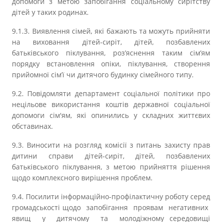
допомоги з метою запобігання соціальному сирітству
дітей у таких родинах.
9.1.3.
Виявлення сімей, які бажають та можуть прийняти
на виховання дітей-сиріт, дітей, позбавлених
батьківського піклування, роз’яснення таким сім’ям
порядку встановлення опіки, піклування, створення
прийомної сім’ї чи дитячого будинку сімейного типу.
9.2. Повідомляти департамент соціальної політики про
нецільове використання коштів державної соціальної
допомоги сім'ям, які опинились у складних життєвих
обставинах.
9.3. Виносити на розгляд комісії з питань захисту прав
дитини справи дітей-сиріт, дітей, позбавлених
батьківського піклування, з метою прийняття рішення
щодо комплексного вирішення проблем.
9.4. Посилити інформаційно-профілактичну роботу серед
громадськості щодо запобігання проявам негативних
явищ у дитячому та молодіжному
середовищі