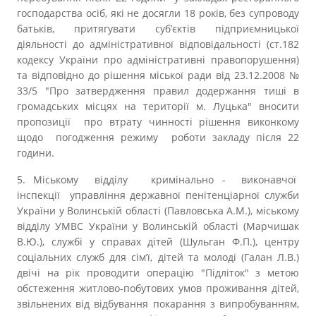
господарства осіб, які не досягли 18 років, без супроводу
батьків, притягувати суб’єктів підприємницької
діяльності до адміністративної відповідальності (ст.182
кодексу України про адміністративні правопорушення)
та відповідно до рішення міської ради від 23.12.2008 №
33/5 "Про затвердження правил додержання тиші в
громадських місцях на території м. Луцька" вносити
пропозиції про втрату чинності рішення виконкому
щодо погодження режиму роботи закладу після 22
години.
5. Міському відділу кримінально - виконавчої
інспекції управління державної пенітенціарної служби
України у Волинській області (Павловська А.М.), міському
відділу УМВС України у Волинській області (Марчишак
В.Ю.), службі у справах дітей (Шульган Ф.П.), центру
соціальних служб для сім’ї, дітей та молоді (Галан Л.В.)
двічі на рік проводити операцію "Підліток" з метою
обстеження житлово-побутових умов проживання дітей,
звільнених від відбування покарання з випробуванням,