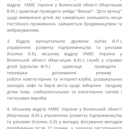
відділу УМВС України у Волинській області (Марчишак
В.Ю.) щомісяця проводити рейди "Вокзал", "Діти вулиці"
щодо виявлення дітей, які самовільно залишають місце
постійного проживання, займаються бродяжництвом та
жебракуванням.
3. Відділу муніципальної дружини (Шпак В.Л.),
управлінню розвитку підприємництва та реклами
(Козлюк О.Є), міському відділу УМВС України у
Волинській області (Марчишак В.Ю.), службі у справах
дітей (Шульган Ф.П.) щомісяця проводити
перевірки дотримання режиму
роботи
комп'ютерних та інтернет-клубів, розважальних
закладів, кафе та барів міста щодо заборони продажу
дітям пива, слабоалкогольних та алкогольних напоїв і
тютюнових виробів
4. Міському відділу УМВС України у Волинській області
(Марчишак В.Ю.), управлінню розвитку підприємництва
та реклами (Козлюк О.Є) у випадку фіксування випадків
перебування після 22 години у закладах ресторанного