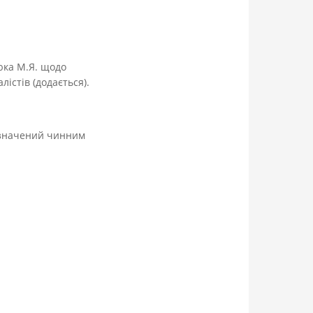
нюка М.Я. щодо
лістів (додається).
визначений чинним