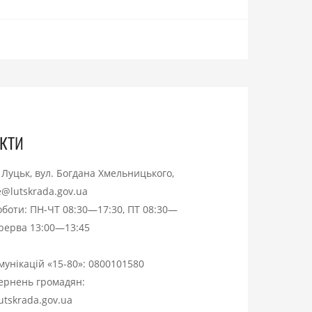
кти
. Луцьк, вул. Богдана Хмельницького,
ce@lutskrada.gov.ua
оботи: ПН-ЧТ 08:30—17:30, ПТ 08:30—
ерерва 13:00—13:45
омунікацій «15-80»:
0800101580
вернень громадян:
utskrada.gov.ua