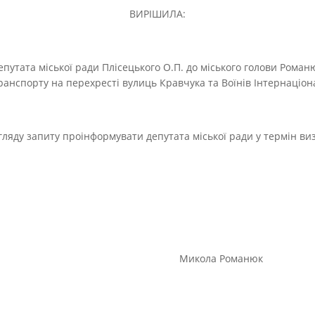
ВИРІШИЛА:
епутата міської ради Плісецького О.П. до міського голови Рома
транспорту на перехресті вулиць Кравчука та Воїнів Інтернаціона
згляду запиту проінформувати депутата міської ради у термін 
голова Микола Романюк