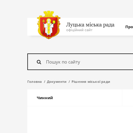
Нав
Про
с
На
головну
Знайти
Головна
Документи
Рішення міської ради
Чинний