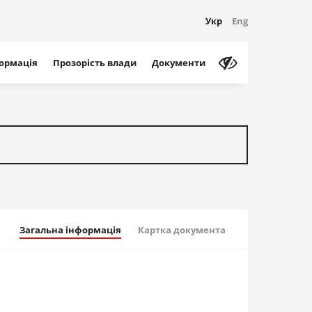
Укр
Eng
формація
Прозорість влади
Документи
Загальна інформація
Картка документа