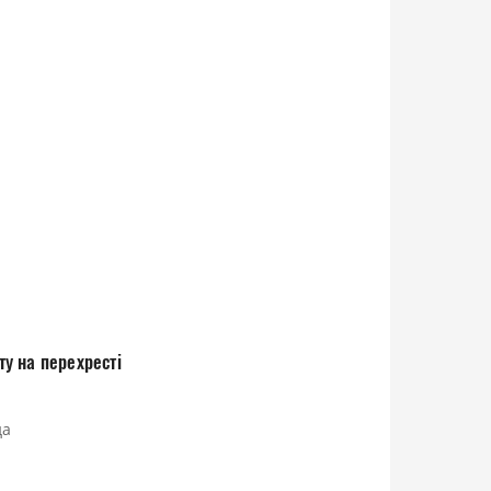
ту на перехресті
да