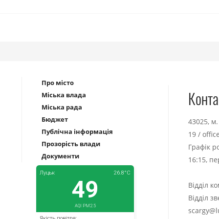
Про місто
Конта
Міська влада
Міська рада
Бюджет
43025, м
Публічна інформація
19
/
offi
Прозорість влади
Графік р
Документи
16:15, п
Відділ к
Відділ з
scargy@l