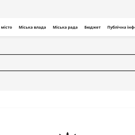
ігація
 місто
Міська влада
Міська рада
Бюджет
Публічна ін
айту