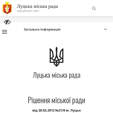
На
Знайти
головну
Загальна інформація
Навігація
Про місто
сайту
Міська влада
Луцька міська рада
Міська рада
Бюджет
Рішення міської ради
Публічна інформація
від 28.02.2012 №21/8 м. Луцьк