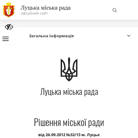
На
Знайти
головну
Загальна інформація
Навігація
Про місто
сайту
Міська влада
Луцька міська рада
Міська рада
Бюджет
Рішення міської ради
Публічна інформація
від 26.09.2012 №32/13 м. Луцьк