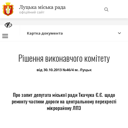
На
Знайти
головну
Картка документа
Навігація
Про місто
Рішення виконавчого комітету
сайту
Міська влада
від 30.10.2013 №46/4 м. Луцьк
Міська рада
Про запит депутата міської ради Ткачука Є.Є. щодо
Бюджет
ремонту частини дороги на центральному перехресті
мікрорайону ЛПЗ
Публічна інформація