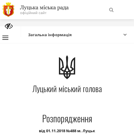
На
Знайти
головну
Загальна інформація
Навігація
Про місто
сайту
Міська влада
Луцький міський голова
Міська рада
Бюджет
Розпорядження
Публічна інформація
від 01.11.2018 №488 м. Луцьк