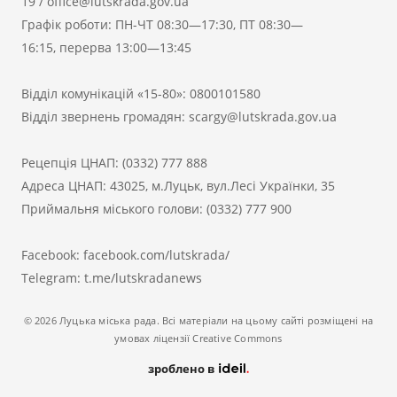
19
/
office@lutskrada.gov.ua
Графік роботи: ПН-ЧТ 08:30—17:30, ПТ 08:30—
16:15, перерва 13:00—13:45
Відділ комунікацій «15-80»:
0800101580
Відділ звернень громадян:
scargy@lutskrada.gov.ua
Рецепція ЦНАП:
(0332) 777 888
Адреса ЦНАП: 43025, м.Луцьк, вул.Лесі Українки, 35
Приймальня міського голови:
(0332) 777 900
Facebook:
facebook.com/lutskrada/
Telegram:
t.me/lutskradanews
© 2026 Луцька міська рада. Всі матеріали на цьому сайті розміщені на
умовах ліцензії Creative Commons
зроблено в