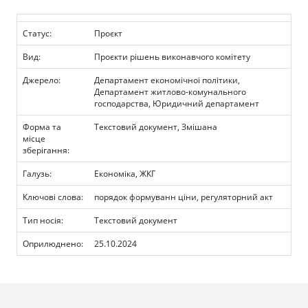
Прозорість влади
Статус:
Проєкт
Документи
Вид:
Проєкти рішень виконавчого комітету
Джерело:
Департамент економічної політики,
Департамент житлово-комунального
господарства, Юридичний департамент
Форма та
Текстовий документ, Змішана
місце
зберігання:
Галузь:
Економіка, ЖКГ
Ключові слова:
порядок формуванн ціни, регуляторний акт
Тип носія:
Текстовий документ
Оприлюднено:
25.10.2024