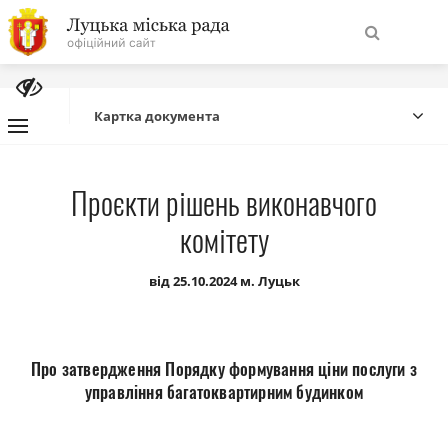
На
Знайти
головну
Картка документа
Навігація
Про місто
Проєкти рішень виконавчого
сайту
комітету
Міська влада
від 25.10.2024 м. Луцьк
Міська рада
Бюджет
Про затвердження Порядку формування ціни послуги з
управління багатоквартирним будинком
Публічна інформація