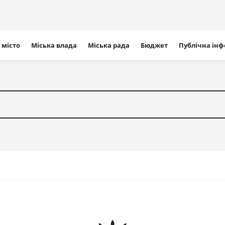
ігація
 місто
Міська влада
Міська рада
Бюджет
Публічна ін
айту