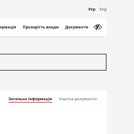
Укр
Eng
формація
Прозорість влади
Документи
Загальна інформація
Картка документа