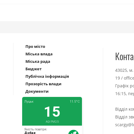
Про місто
Конта
Міська влада
Міська рада
Бюджет
43025, м
Публічна інформація
19
/
offi
Прозорість влади
Графік р
Документи
16:15, п
Відділ к
Відділ з
scargy@l