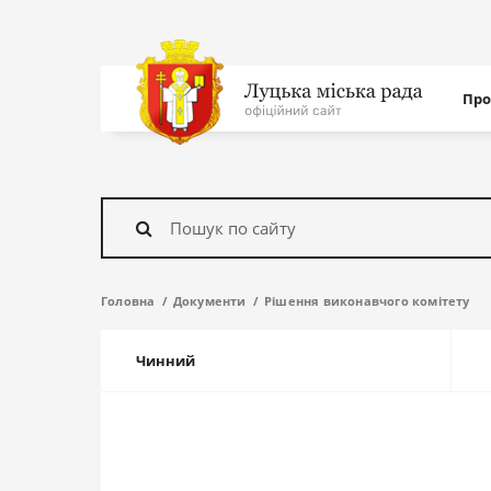
Нав
Про
с
На
головну
Знайти
Головна
Документи
Рішення виконавчого комітету
Чинний