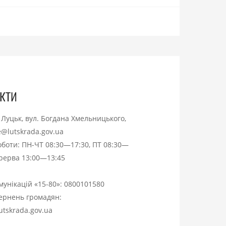
кти
. Луцьк, вул. Богдана Хмельницького,
ce@lutskrada.gov.ua
оботи: ПН-ЧТ 08:30—17:30, ПТ 08:30—
ерерва 13:00—13:45
омунікацій «15-80»:
0800101580
вернень громадян:
utskrada.gov.ua