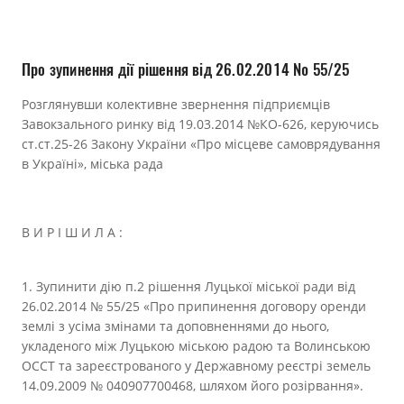
Прозорість влади
Документи
Про зупинення дії рішення від 26.02.2014 № 55/25
Розглянувши колективне звернення підприємців
Завокзального ринку від 19.03.2014 №КО-626, керуючись
ст.ст.25-26 Закону України «Про місцеве самоврядування
в Україні», міська рада
В И Р І Ш И Л А :
1. Зупинити дію п.2 рішення Луцької міської ради від
26.02.2014 № 55/25 «Про припинення договору оренди
землі з усіма змінами та доповненнями до нього,
укладеного між Луцькою міською радою та Волинською
ОССТ та зареєстрованого у Державному реєстрі земель
14.09.2009 № 040907700468, шляхом його розірвання».