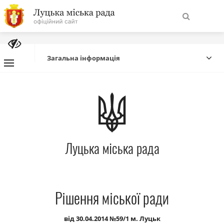
На
Знайти
головну
Загальна інформація
Навігація
Про місто
сайту
Міська влада
Луцька міська рада
Міська рада
Бюджет
Рішення міської ради
Публічна інформація
від 30.04.2014 №59/1 м. Луцьк