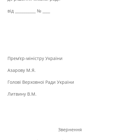
від ___________ № ____
Прем’єр-міністру України
Азарову М.Я.
Голові Верховної Ради України
Литвину В.М.
Звернення