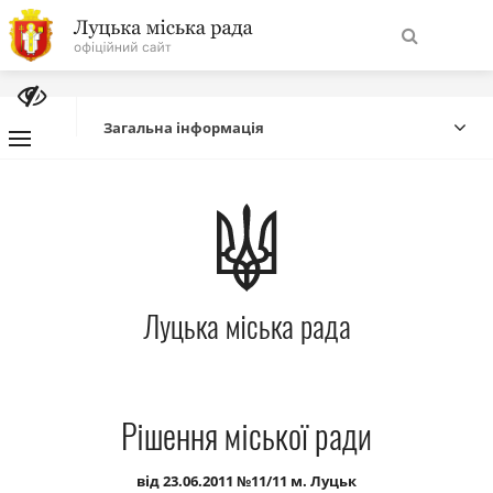
На
Знайти
головну
Загальна інформація
Навігація
Про місто
сайту
Міська влада
Луцька міська рада
Міська рада
Бюджет
Рішення міської ради
Публічна інформація
від 23.06.2011 №11/11 м. Луцьк