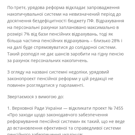
По-третє, урядова реформа відкладає запровадження
накопичувальної системи на невизначений період до
досягнення бездефіцитності бюджету ПФ. Відрахування
на персональні рахунки заплановано максимально в
розмірі 7% від бази пенсійних відрахувань, тоді як
більша частина пенсійних відрахувань – близько 28% і
на далі буде спрямовуватися до солідарної системи.
Такий розподіл не дає шансів заробити на гідну пенсію
за рахунок персональних накопичень.
З огляду на названі системні недоліки, урядовий
законопроект пенсійної реформи у цій редакції не
повинен розглядатися у парламенті.
Звертаємося з вимогою до:
1. Верховної Ради України — відкликати проект № 7455
«Про заходи щодо законодавчого забезпечення
реформування пенсійної системи» як такий, що не веде
до встановлення ефективної та справедливої системи
пенсійного забезпечення українців;