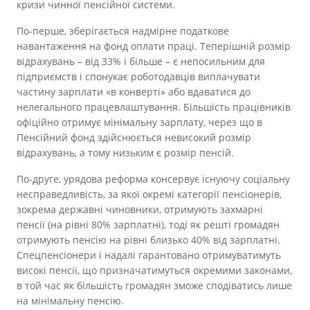
кризи чинної пенсійної системи.
По-перше, зберігається надмірне податкове
навантаження на фонд оплати праці. Теперішній розмір
відрахувань – від 33% і більше – є непосильним для
підприємств і спонукає роботодавців виплачувати
частину зарплати «в конверті» або вдаватися до
нелегального працевлаштування. Більшість працівників
офіційно отримує мінімальну зарплату, через що в
Пенсійний фонд здійснюється невисокий розмір
відрахувань, а тому низьким є розмір пенсій.
По-друге, урядова реформа консервує існуючу соціальну
несправедливість, за якої окремі категорії пенсіонерів,
зокрема державні чиновники, отримують захмарні
пенсії (на рівні 80% зарплатні), тоді як решті громадян
отримують пенсію на рівні близько 40% від зарплатні.
Спецпенсіонери і надалі гарантовано отримуватимуть
високі пенсії, що призначатимуться окремими законами,
в той час як більшість громадян зможе сподіватись лише
на мінімальну пенсію.