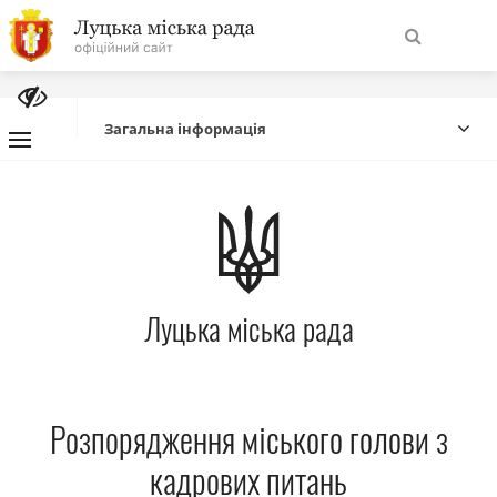
На
Знайти
головну
Загальна інформація
Навігація
Про місто
сайту
Міська влада
Луцька міська рада
Міська рада
Бюджет
Розпорядження міського голови з
Публічна інформація
кадрових питань