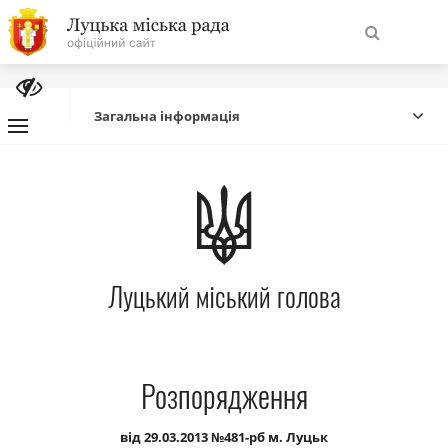
На
Знайти
головну
Загальна інформація
Навігація
Про місто
сайту
Міська влада
Луцький міський голова
Міська рада
Бюджет
Розпорядження
Публічна інформація
від 29.03.2013 №481-рб м. Луцьк