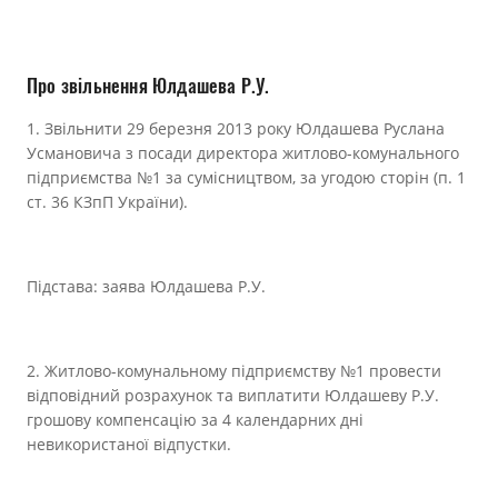
Прозорість влади
Документи
Про звільнення Юлдашева Р.У.
1. Звільнити 29 березня 2013 року Юлдашева Руслана
Усмановича з посади директора житлово-комунального
підприємства №1 за сумісництвом, за угодою сторін (п. 1
ст. 36 КЗпП України).
Підстава: заява Юлдашева Р.У.
2. Житлово-комунальному підприємству №1 провести
відповідний розрахунок та виплатити Юлдашеву Р.У.
грошову компенсацію за 4 календарних дні
невикористаної відпустки.