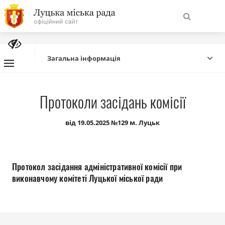
На
Знайти
головну
Загальна інформація
Навігація
Про місто
Протоколи засідань комісії
сайту
Міська влада
від 19.05.2025 №129 м. Луцьк
Міська рада
Протокол засідання адміністративної комісії при
Бюджет
виконавчому комітеті Луцької міської ради
Публічна інформація