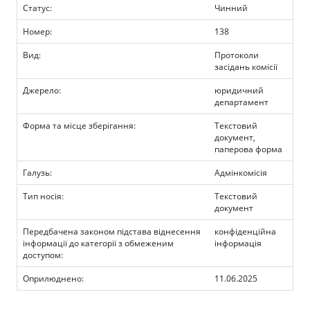
Прозорість влади
Статус:
Чинний
Номер:
138
Документи
Вид:
Протоколи
засідань комісії
Джерело:
юридичний
департамент
Форма та місце зберігання:
Текстовий
документ,
паперова форма
Галузь:
Адмінкомісія
Тип носія:
Текстовий
документ
Передбачена законом підстава віднесення
конфіденційна
інформації до категорії з обмеженим
інформація
доступом:
Оприлюднено:
11.06.2025