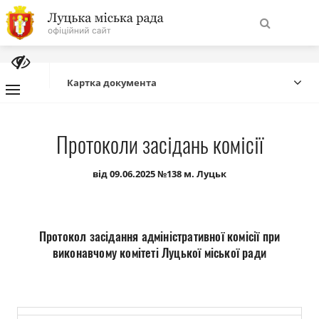
На
Знайти
головну
Картка документа
Навігація
Про місто
Протоколи засідань комісії
сайту
Міська влада
від 09.06.2025 №138 м. Луцьк
Міська рада
Протокол засідання адміністративної комісії при
Бюджет
виконавчому комітеті Луцької міської ради
Публічна інформація