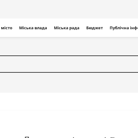
ігація
 місто
Міська влада
Міська рада
Бюджет
Публічна ін
айту