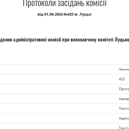
Протоколи засідань комісії
від 01.08.2024 №425 м. Луцьк
дання адміністративної комісії при виконавчому комітеті Луцько
Чинн
425
Прото
юрид
Текст
Адмін
Текст