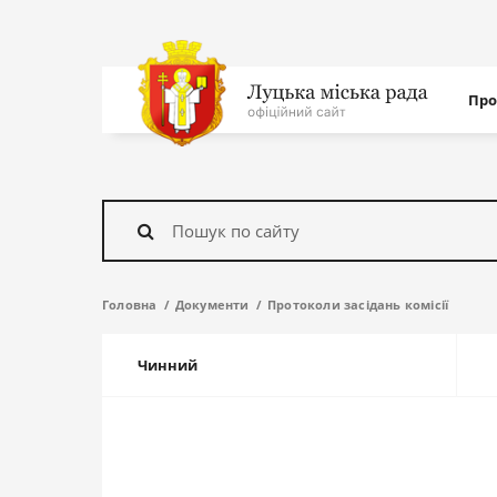
Нав
Про
с
На
головну
Знайти
Головна
Документи
Протоколи засідань комісії
Чинний