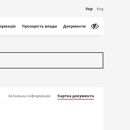
Укр
Eng
формація
Прозорість влади
Документи
Загальна інформація
Картка документа