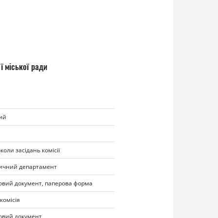
ї міської ради
ий
коли засідань комісії
ичний департамент
овий документ, паперова форма
комісія
овий документ