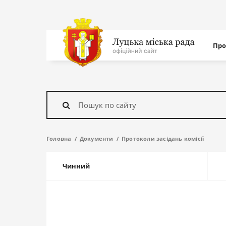
Нав
Про
с
На
головну
Знайти
Головна
Документи
Протоколи засідань комісії
Чинний