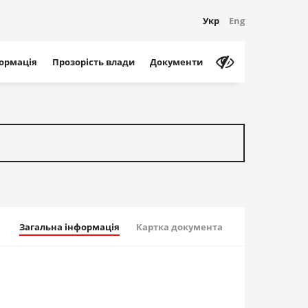
Укр
Eng
формація
Прозорість влади
Документи
Загальна інформація
Картка документа