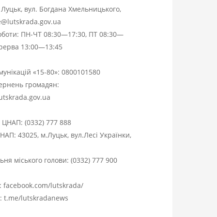
. Луцьк, вул. Богдана Хмельницького,
ce@lutskrada.gov.ua
оботи: ПН-ЧТ 08:30—17:30, ПТ 08:30—
ерерва 13:00—13:45
омунікацій «15-80»:
0800101580
вернень громадян:
utskrada.gov.ua
я ЦНАП:
(0332) 777 888
НАП: 43025, м.Луцьк, вул.Лесі Українки,
ня міського голови:
(0332) 777 900
:
facebook.com/lutskrada/
m:
t.me/lutskradanews