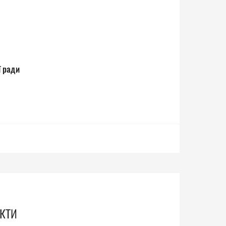
ї ради
кти