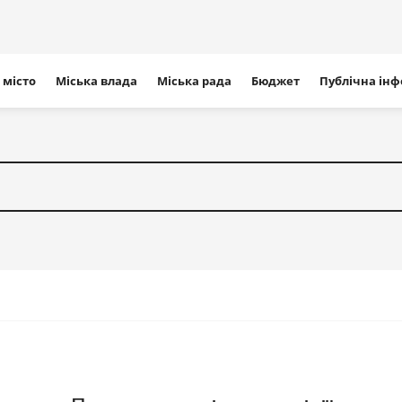
ігація
 місто
Міська влада
Міська рада
Бюджет
Публічна ін
айту