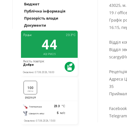
Бюджет
43025, м
Публічна інформація
19
/
offi
Прозорість влади
Графік р
Документи
16:15, п
Відділ к
Відділ з
scargy@l
Рецепці
Адреса Ц
35
Приймаль
Facebook
Telegra