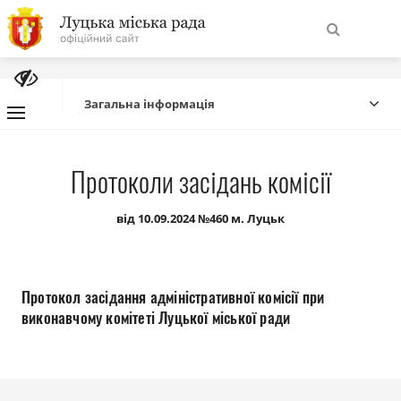
На
Знайти
головну
Загальна інформація
Навігація
Про місто
Протоколи засідань комісії
сайту
Міська влада
від 10.09.2024 №460 м. Луцьк
Міська рада
Протокол засідання адміністративної комісії при
Бюджет
виконавчому комітеті Луцької міської ради
Публічна інформація