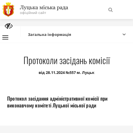
На
Знайти
головну
Загальна інформація
Навігація
Про місто
Протоколи засідань комісії
сайту
Міська влада
від 28.11.2024 №557 м. Луцьк
Міська рада
Протокол засідання адміністративної комісії при
Бюджет
виконавчому комітеті Луцької міської ради
Публічна інформація