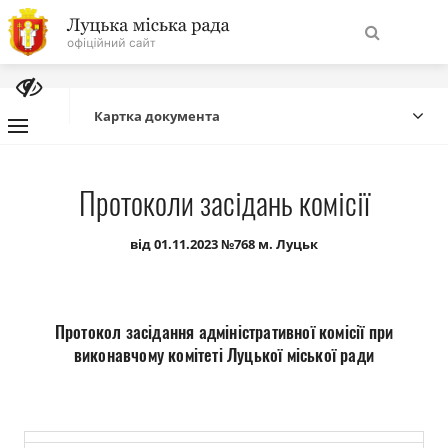
На
Знайти
головну
Картка документа
Навігація
Про місто
Протоколи засідань комісії
сайту
Міська влада
від 01.11.2023 №768 м. Луцьк
Міська рада
Протокол засідання адміністративної комісії при
Бюджет
виконавчому комітеті Луцької міської ради
Публічна інформація