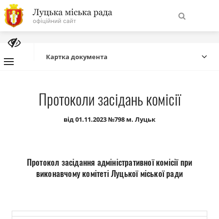
На
Знайти
головну
Картка документа
Навігація
Про місто
Протоколи засідань комісії
сайту
Міська влада
від 01.11.2023 №798 м. Луцьк
Міська рада
Протокол засідання адміністративної комісії при
Бюджет
виконавчому комітеті Луцької міської ради
Публічна інформація