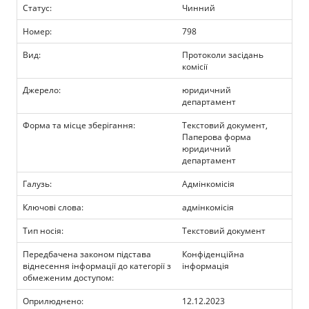
Прозорість влади
Статус:
Чинний
Номер:
798
Документи
Вид:
Протоколи засідань
комісії
Джерело:
юридичний
департамент
Форма та місце зберігання:
Текстовий документ,
Паперова форма
юридичний
департамент
Галузь:
Адмінкомісія
Ключові слова:
адмінкомісія
Тип носія:
Текстовий документ
Передбачена законом підстава
Конфіденційна
віднесення інформації до категорії з
інформація
обмеженим доступом:
Оприлюднено:
12.12.2023