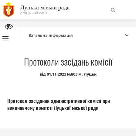
На
Знайти
головну
Загальна інформація
Навігація
Про місто
Протоколи засідань комісії
сайту
Міська влада
від 01.11.2023 №803 м. Луцьк
Міська рада
Протокол засідання адміністративної комісії при
Бюджет
виконавчому комітеті Луцької міської ради
Публічна інформація