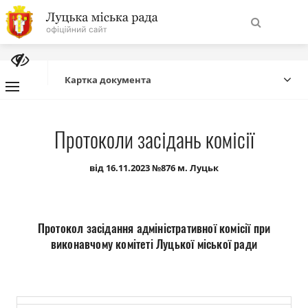
На
Знайти
головну
Картка документа
Навігація
Про місто
Протоколи засідань комісії
сайту
Міська влада
від 16.11.2023 №876 м. Луцьк
Міська рада
Протокол засідання адміністративної комісії при
Бюджет
виконавчому комітеті Луцької міської ради
Публічна інформація