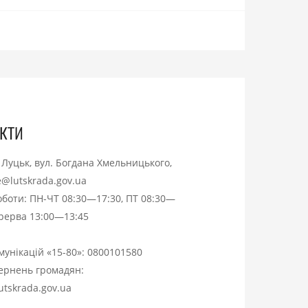
кти
. Луцьк, вул. Богдана Хмельницького,
ce@lutskrada.gov.ua
оботи: ПН-ЧТ 08:30—17:30, ПТ 08:30—
ерерва 13:00—13:45
омунікацій «15-80»:
0800101580
вернень громадян:
utskrada.gov.ua