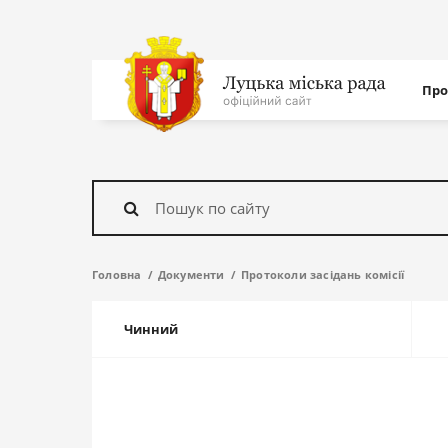
Нав
Про
с
На
головну
Знайти
Головна
Документи
Протоколи засідань комісії
Чинний