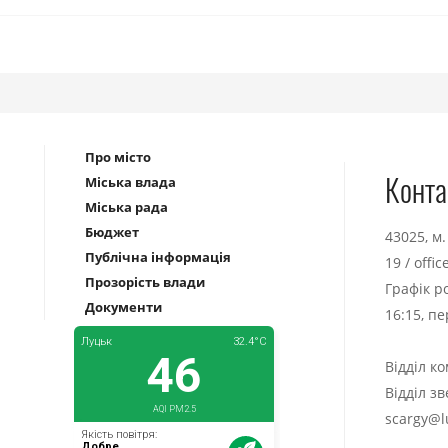
Про місто
Конта
Міська влада
Міська рада
Бюджет
43025, м
Публічна інформація
19
/
offi
Прозорість влади
Графік р
Документи
16:15, п
Відділ к
Відділ з
scargy@l