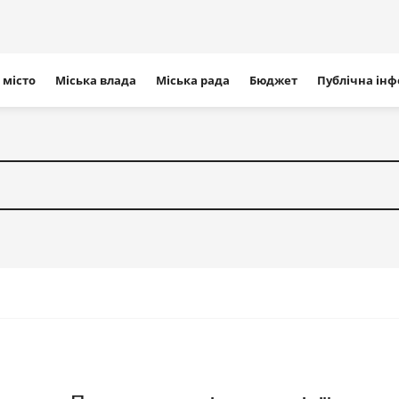
ігація
 місто
Міська влада
Міська рада
Бюджет
Публічна ін
айту