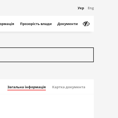
Укр
Eng
формація
Прозорість влади
Документи
Загальна інформація
Картка документа