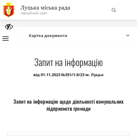
На
Знайти
головну
Картка документа
Навігація
Про місто
Запит на інформацію
сайту
Міська влада
від 01.11.2023 №351/1-8/23 м. Луцьк
Міська рада
Запит на інформацію щодо діяльності комунальних
Бюджет
підприємств громади
Публічна інформація